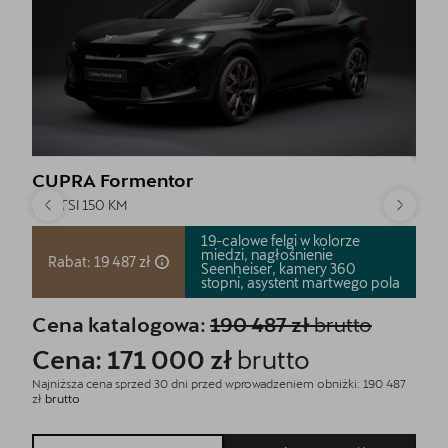
CUPRA Formentor
CUP
1.5 eTSI 150 KM
52 k
19-calowe felgi w kolorze
miedzi, nagłośnienie
Ra
Rabat: 19 487 zł
Seenheiser, kamery 360
stopni, asystent martwego
pola
Ce
Cena katalogowa:
190 487 zł
brutto
Ce
Cena: 171 000 zł
brutto
Najni
Najniższa cena sprzed 30 dni przed wprowadzeniem obniżki: 190 487
zł
bru
zł
brutto