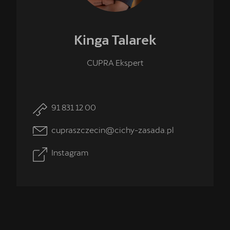
Kinga
Talarek
CUPRA Ekspert
91 831 12 00
cupraszczecin@cichy-zasada.pl
Instagram