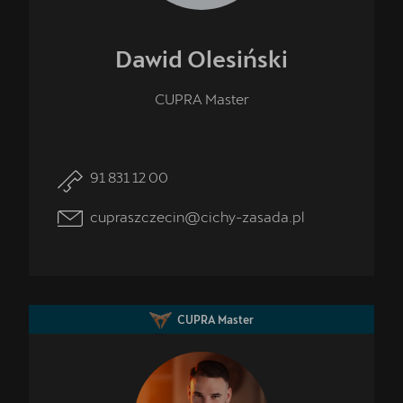
Dawid
Olesiński
CUPRA Master
91 831 12 00
cupraszczecin@cichy-zasada.pl
CUPRA Master