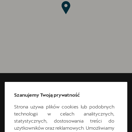
CUPRA Szczecin
Szanujemy Twoją prywatność
Południowa 6
Strona używa plików cookies lub podobnych
70-117
Szczecin
technologii w celach analitycznych,
statystycznych, dostosowania treści do
91 831 12 00
użytkowników oraz reklamowych. Umożliwiamy