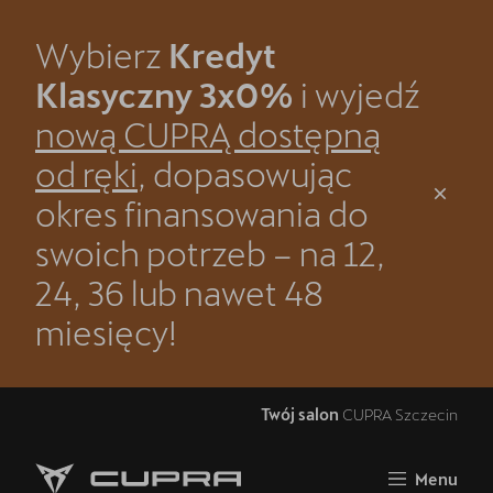
Wybierz
Kredyt
Zamknij
Klasyczny 3x0%
i wyjedź
Strona główna
nową CUPRĄ dostępną
Kredyt Klasyczny 3x0% - dowiedz się więcej
od ręki
, dopasowując
okres finansowania do
CUPRA Raval
swoich potrzeb – na 12,
CUPRA Formentor VZ5
24, 36 lub nawet 48
Samochody nowe
miesięcy!
Grupa Cichy-Zasada
OTOMOTO
Twój salon
CUPRA Szczecin
Jazda próbna CUPRĄ
Menu