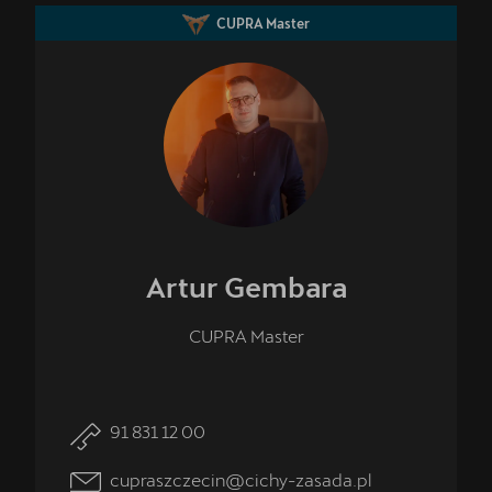
CUPRA Master
Artur
Gembara
CUPRA Master
91 831 12 00
cupraszczecin@cichy-zasada.pl