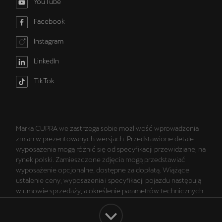
YouTube
Facebook
Instagram
LinkedIn
TikTok
Marka CUPRA we zastrzega sobie możliwość wprowadzenia
zmian w prezentowanych wersjach. Przedstawione detale
wyposażenia mogą różnić się od specyfikacji przewidzianej na
rynek polski. Zamieszczone zdjęcia mogą przedstawiać
wyposażenie opcjonalne, dostępne za dopłatą. Wiążące
ustalenie ceny, wyposażenia i specyfikacji pojazdu następują
w umowie sprzedaży, a określenie parametrów technicznych
zawiera świadectwo homologacji typu pojazdu. Zastrzegamy
sobie prawo do zmian i pomyłek. Wszelkie informacje
prezentowane na stronie są aktualne na dzień ich