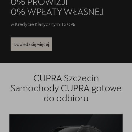
0% PROWIZJI
0% WPŁATY WŁASNEJ
Formularz kontaktowy
w Kredycie Klasycznym 3 x 0%
Dowiedz się więcej
CUPRA Szczecin
Samochody CUPRA gotowe
do odbioru