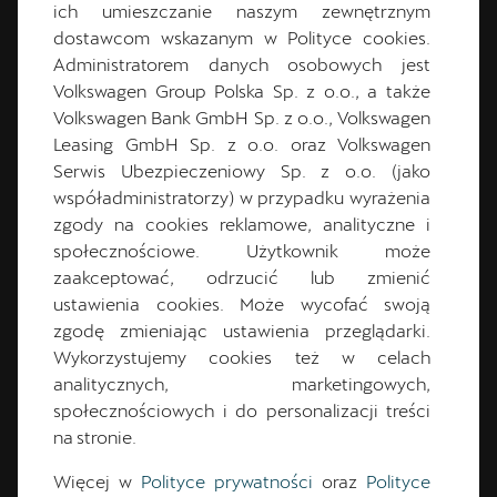
cupraszczecin@cichy-zasada.pl
ich umieszczanie naszym zewnętrznym
dostawcom wskazanym w Polityce cookies.
Administratorem danych osobowych jest
Wyznacz trasę
Volkswagen Group Polska Sp. z o.o., a także
Volkswagen Bank GmbH Sp. z o.o., Volkswagen
Leasing GmbH Sp. z o.o. oraz Volkswagen
Serwis Ubezpieczeniowy Sp. z o.o. (jako
KONTAKT
współadministratorzy) w przypadku wyrażenia
zgody na cookies reklamowe, analityczne i
społecznościowe. Użytkownik może
zaakceptować, odrzucić lub zmienić
Wybrany dział
CUPRA Master -
ustawienia cookies. Może wycofać swoją
zgodę zmieniając ustawienia przeglądarki.
zespół handlowy
Wykorzystujemy cookies też w celach
analitycznych, marketingowych,
Zmień
społecznościowych i do personalizacji treści
na stronie.
Dane kontaktowe
Więcej w
Polityce prywatności
oraz
Polityce