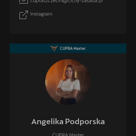
cupraszczecin@cichy-zasada.pl
Instagram
CUPRA Master
Angelika
Podporska
CUPRA Master