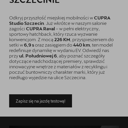
Odkryj przyszłość miejskiej mobilności w
CUPRA
Studio Szczecin
. Już wkrótce w naszym salonie
zagości
CUPRA Raval
– w pełni elektryczny,
sportowy hatchback, który rzuca wyzwanie
konwencjom. Z mocą
226 KM
, przyspieszeniem do
setki w
6,9 s
oraz zasięgiem do
440 km
, ten model
redefiniuje dynamikę w wydaniu EV. Odwiedź nas
przy
ul. Południowej 6
, aby poznać szczegóły
dotyczące nadchodzącej premiery, sprawdzić
innowacyjne wnętrze z materiałów z recyklingu i
poczuć buntowniczy charakter marki, który już
niedługo wyjedzie na ulice Szczecina.
Zapisz się na jazdę testową!